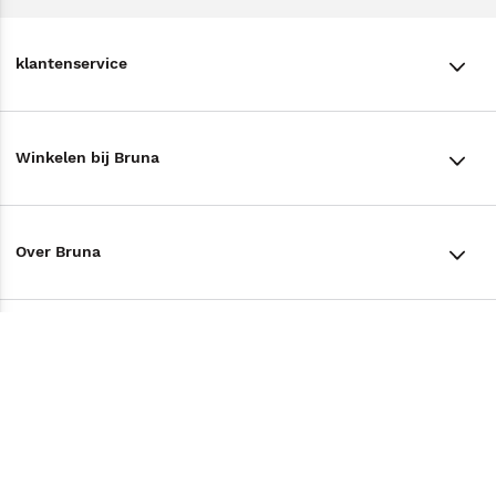
klantenservice
klantenservice
Winkelen bij Bruna
Contact
Winkels en openingstijden
Bestellen & Bezorging
Over Bruna
Assortiment in de winkel
Betalen
De organisatie
Cadeaukaarten
Annuleren & Retourneren
Volg ons op
Werken bij Bruna
Cadeauboxen
Veelgestelde vragen
TikTok #BookTok
Ondernemer worden
Staatsloterij
Tips
Zakelijk boeken bestellen
Facebook
De voordelen van Bruna
ING Servicepunten