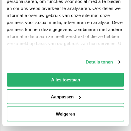
personaliseren, om functies voor social media te bieden
en om ons websiteverkeer te analyseren. Ook delen we
informatie over uw gebruik van onze site met onze
partners voor social media, adverteren en analyse. Deze
partners kunnen deze gegevens combineren met andere
informatie die u aan ze heeft verstrekt of die ze hebben
verzameld op basis van uw gebruik van hun services. U
kunt op ieder moment uw cookievoorkeuren aanpassen
op onze
cookiebeleid pagina
.
Details tonen
We werken samen met
42 derden
die uw gegevens
kunnen ontvangen en verwerken.
Alles toestaan
Aanpassen
Weigeren