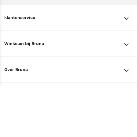
klantenservice
klantenservice
Winkelen bij Bruna
Contact
Winkels en openingstijden
Bestellen & Bezorging
Over Bruna
Assortiment in de winkel
Betalen
De organisatie
Cadeaukaarten
Annuleren & Retourneren
Volg ons op
Werken bij Bruna
Cadeauboxen
Veelgestelde vragen
TikTok #BookTok
Ondernemer worden
Staatsloterij
Tips
Zakelijk boeken bestellen
Facebook
De voordelen van Bruna
ING Servicepunten