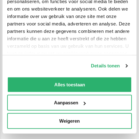
personaliseren, om functies voor social media te bieden
en om ons websiteverkeer te analyseren. Ook delen we
informatie over uw gebruik van onze site met onze
partners voor social media, adverteren en analyse. Deze
partners kunnen deze gegevens combineren met andere
informatie die u aan ze heeft verstrekt of die ze hebben
verzameld op basis van uw gebruik van hun services. U
kunt op ieder moment uw cookievoorkeuren aanpassen
op onze
cookiebeleid pagina
.
Details tonen
We werken samen met
42 derden
die uw gegevens
kunnen ontvangen en verwerken.
Alles toestaan
Aanpassen
Weigeren