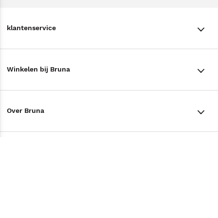
klantenservice
klantenservice
Winkelen bij Bruna
Contact
Winkels en openingstijden
Bestellen & Bezorging
Over Bruna
Assortiment in de winkel
Betalen
De organisatie
Cadeaukaarten
Annuleren & Retourneren
Volg ons op
Werken bij Bruna
Cadeauboxen
Veelgestelde vragen
TikTok #BookTok
Ondernemer worden
Staatsloterij
Tips
Zakelijk boeken bestellen
Facebook
De voordelen van Bruna
ING Servicepunten