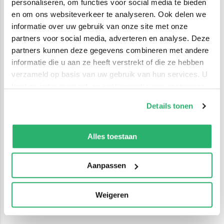
personaliseren, om functies voor social media te bieden
en om ons websiteverkeer te analyseren. Ook delen we
informatie over uw gebruik van onze site met onze
partners voor social media, adverteren en analyse. Deze
partners kunnen deze gegevens combineren met andere
informatie die u aan ze heeft verstrekt of die ze hebben
verzameld op basis van uw gebruik van hun services. U
kunt op ieder moment uw cookievoorkeuren aanpassen
op onze
cookiebeleid pagina
.
Details tonen
We werken samen met
42 derden
die uw gegevens
kunnen ontvangen en verwerken.
Alles toestaan
Aanpassen
Weigeren