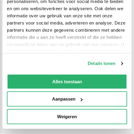
personaliseren, om functies voor social media te bieden
en om ons websiteverkeer te analyseren. Ook delen we
informatie over uw gebruik van onze site met onze
partners voor social media, adverteren en analyse. Deze
partners kunnen deze gegevens combineren met andere
informatie die u aan ze heeft verstrekt of die ze hebben
verzameld op basis van uw gebruik van hun services. U
kunt op ieder moment uw cookievoorkeuren aanpassen
op onze
cookiebeleid pagina
.
Details tonen
We werken samen met
42 derden
die uw gegevens
kunnen ontvangen en verwerken.
Alles toestaan
Aanpassen
Weigeren