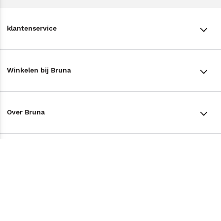
klantenservice
klantenservice
Winkelen bij Bruna
Contact
Winkels en openingstijden
Bestellen & Bezorging
Over Bruna
Assortiment in de winkel
Betalen
De organisatie
Cadeaukaarten
Annuleren & Retourneren
Volg ons op
Werken bij Bruna
Cadeauboxen
Veelgestelde vragen
TikTok #BookTok
Ondernemer worden
Staatsloterij
Tips
Zakelijk boeken bestellen
Facebook
De voordelen van Bruna
ING Servicepunten