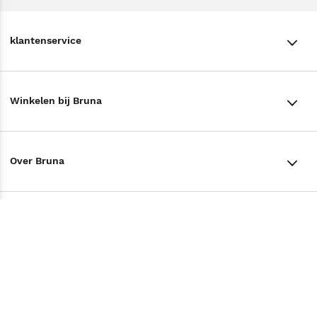
klantenservice
klantenservice
Winkelen bij Bruna
Contact
Winkels en openingstijden
Bestellen & Bezorging
Over Bruna
Assortiment in de winkel
Betalen
De organisatie
Cadeaukaarten
Annuleren & Retourneren
Volg ons op
Werken bij Bruna
Cadeauboxen
Veelgestelde vragen
TikTok #BookTok
Ondernemer worden
Staatsloterij
Tips
Zakelijk boeken bestellen
Facebook
De voordelen van Bruna
ING Servicepunten