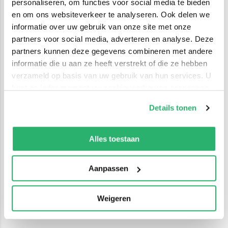
personaliseren, om functies voor social media te bieden
en om ons websiteverkeer te analyseren. Ook delen we
informatie over uw gebruik van onze site met onze
partners voor social media, adverteren en analyse. Deze
partners kunnen deze gegevens combineren met andere
informatie die u aan ze heeft verstrekt of die ze hebben
verzameld op basis van uw gebruik van hun services. U
kunt op ieder moment uw cookievoorkeuren aanpassen
op onze
cookiebeleid pagina
.
Details tonen
We werken samen met
42 derden
die uw gegevens
kunnen ontvangen en verwerken.
Alles toestaan
Aanpassen
Weigeren