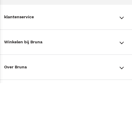
klantenservice
klantenservice
Winkelen bij Bruna
Contact
Winkels en openingstijden
Bestellen & Bezorging
Over Bruna
Assortiment in de winkel
Betalen
De organisatie
Cadeaukaarten
Annuleren & Retourneren
Volg ons op
Werken bij Bruna
Cadeauboxen
Veelgestelde vragen
TikTok #BookTok
Ondernemer worden
Staatsloterij
Tips
Zakelijk boeken bestellen
Facebook
De voordelen van Bruna
ING Servicepunten