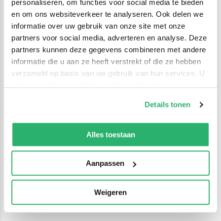
personaliseren, om functies voor social media te bieden
en om ons websiteverkeer te analyseren. Ook delen we
informatie over uw gebruik van onze site met onze
partners voor social media, adverteren en analyse. Deze
partners kunnen deze gegevens combineren met andere
informatie die u aan ze heeft verstrekt of die ze hebben
verzameld op basis van uw gebruik van hun services. U
kunt op ieder moment uw cookievoorkeuren aanpassen
op onze
cookiebeleid pagina
.
Details tonen
We werken samen met
42 derden
die uw gegevens
kunnen ontvangen en verwerken.
Alles toestaan
Aanpassen
Weigeren