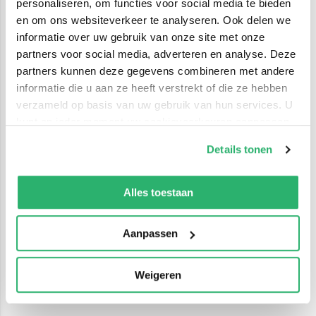
personaliseren, om functies voor social media te bieden
en om ons websiteverkeer te analyseren. Ook delen we
informatie over uw gebruik van onze site met onze
partners voor social media, adverteren en analyse. Deze
partners kunnen deze gegevens combineren met andere
informatie die u aan ze heeft verstrekt of die ze hebben
verzameld op basis van uw gebruik van hun services. U
kunt op ieder moment uw cookievoorkeuren aanpassen
op onze
cookiebeleid pagina
.
Details tonen
We werken samen met
42 derden
die uw gegevens
kunnen ontvangen en verwerken.
Alles toestaan
Aanpassen
Weigeren