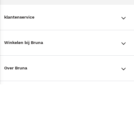
klantenservice
klantenservice
Winkelen bij Bruna
Contact
Winkels en openingstijden
Bestellen & Bezorging
Over Bruna
Assortiment in de winkel
Betalen
De organisatie
Cadeaukaarten
Annuleren & Retourneren
Volg ons op
Werken bij Bruna
Cadeauboxen
Veelgestelde vragen
TikTok #BookTok
Ondernemer worden
Staatsloterij
Tips
Zakelijk boeken bestellen
Facebook
De voordelen van Bruna
ING Servicepunten