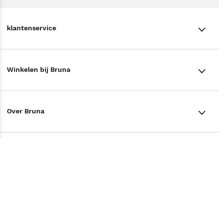
klantenservice
klantenservice
Winkelen bij Bruna
Contact
Winkels en openingstijden
Bestellen & Bezorging
Over Bruna
Assortiment in de winkel
Betalen
De organisatie
Cadeaukaarten
Annuleren & Retourneren
Volg ons op
Werken bij Bruna
Cadeauboxen
Veelgestelde vragen
TikTok #BookTok
Ondernemer worden
Staatsloterij
Tips
Zakelijk boeken bestellen
Facebook
De voordelen van Bruna
ING Servicepunten