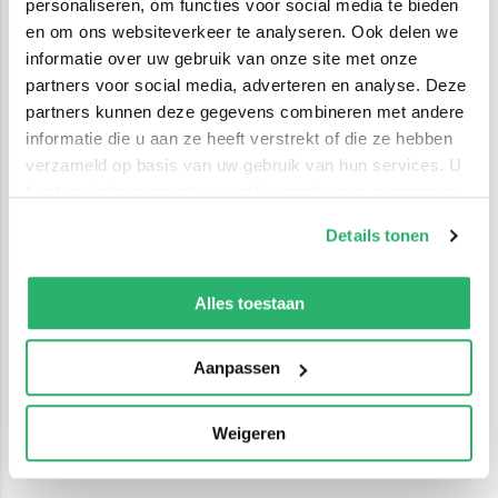
personaliseren, om functies voor social media te bieden
en om ons websiteverkeer te analyseren. Ook delen we
informatie over uw gebruik van onze site met onze
partners voor social media, adverteren en analyse. Deze
partners kunnen deze gegevens combineren met andere
informatie die u aan ze heeft verstrekt of die ze hebben
verzameld op basis van uw gebruik van hun services. U
kunt op ieder moment uw cookievoorkeuren aanpassen
op onze
cookiebeleid pagina
.
Details tonen
We werken samen met
42 derden
die uw gegevens
kunnen ontvangen en verwerken.
Alles toestaan
Aanpassen
Weigeren