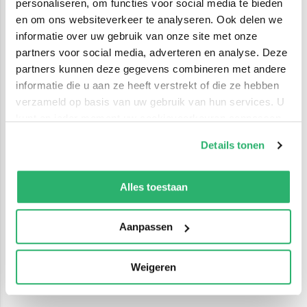
personaliseren, om functies voor social media te bieden
en om ons websiteverkeer te analyseren. Ook delen we
informatie over uw gebruik van onze site met onze
partners voor social media, adverteren en analyse. Deze
partners kunnen deze gegevens combineren met andere
informatie die u aan ze heeft verstrekt of die ze hebben
verzameld op basis van uw gebruik van hun services. U
kunt op ieder moment uw cookievoorkeuren aanpassen
op onze
cookiebeleid pagina
.
Details tonen
We werken samen met
42 derden
die uw gegevens
kunnen ontvangen en verwerken.
Alles toestaan
Aanpassen
Weigeren