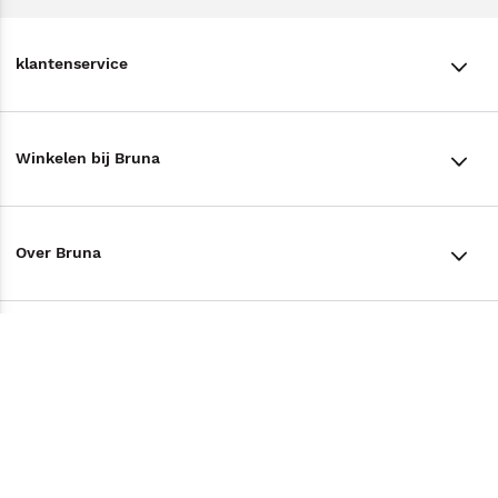
klantenservice
klantenservice
Winkelen bij Bruna
Contact
Winkels en openingstijden
Bestellen & Bezorging
Over Bruna
Assortiment in de winkel
Betalen
De organisatie
Cadeaukaarten
Annuleren & Retourneren
Volg ons op
Werken bij Bruna
Cadeauboxen
Veelgestelde vragen
TikTok #BookTok
Ondernemer worden
Staatsloterij
Tips
Zakelijk boeken bestellen
Facebook
De voordelen van Bruna
ING Servicepunten