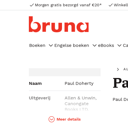
Morgen gratis bezorgd vanaf €20*
Winkell
Boeken
Engelse boeken
eBooks
C
A
Pa
Naam
Paul Doherty
Uitgeverij
Allen & Unwin,
Paul D
Canongate
Books LTD,
Headline
Meer details
Publishing
Group, Penguin