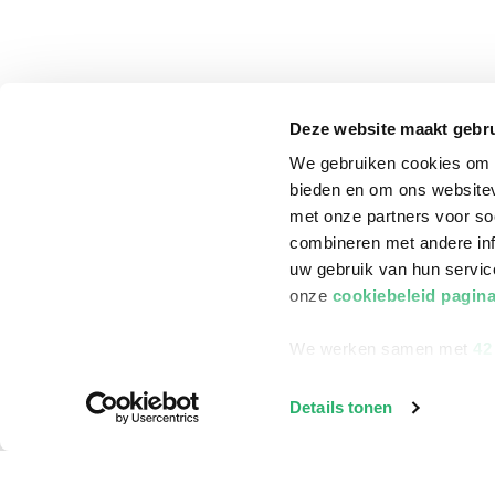
Deze website maakt gebru
We gebruiken cookies om c
bieden en om ons websitev
met onze partners voor so
combineren met andere inf
uw gebruik van hun servi
onze
cookiebeleid pagin
We werken samen met
42
klantenservice
Winkelen bij Bru
Details tonen
Contact
Winkels en openi
Bestellen & Bezorging
Assortiment in d
Betalen
Cadeaukaarten