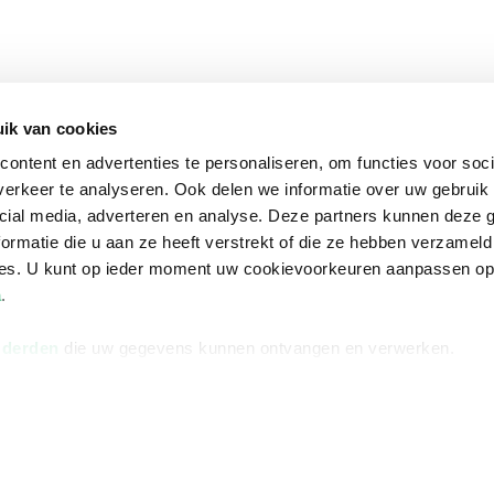
ik van cookies
ontent en advertenties te personaliseren, om functies voor soci
erkeer te analyseren. Ook delen we informatie over uw gebruik 
cial media, adverteren en analyse. Deze partners kunnen deze
ormatie die u aan ze heeft verstrekt of die ze hebben verzameld
ces. U kunt op ieder moment uw cookievoorkeuren aanpassen o
a
.
 derden
die uw gegevens kunnen ontvangen en verwerken.
na
Over Bruna
Volg ons op
ngstijden
De organisatie
TikTok #BookTok
e winkel
Werken bij Bruna
Facebook
Ondernemer worden
Instagram