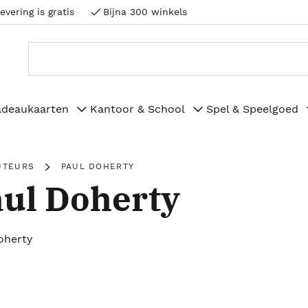
evering is gratis
Bijna 300 winkels
adeaukaarten
Kantoor & School
Spel & Speelgoed
UTEURS
PAUL DOHERTY
ul Doherty
oherty