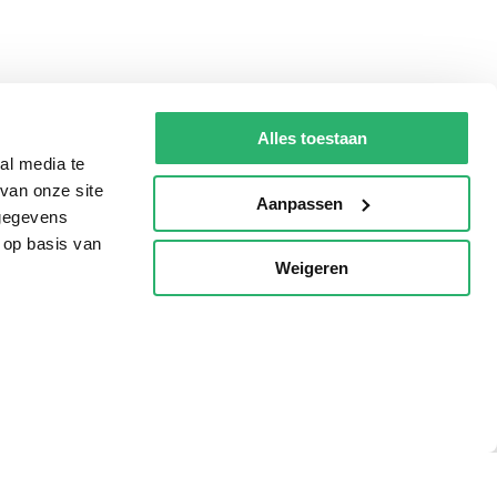
Alles toestaan
al media te
van onze site
Aanpassen
 gegevens
 op basis van
Weigeren
p
Tips
AVI lezen
Kinderboekenweek
Boekenbon