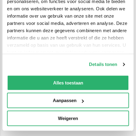
personaliseren, om functies voor social media te bieden
en om ons websiteverkeer te analyseren. Ook delen we
informatie over uw gebruik van onze site met onze
partners voor social media, adverteren en analyse. Deze
partners kunnen deze gegevens combineren met andere
informatie die u aan ze heeft verstrekt of die ze hebben
verzameld op basis van uw gebruik van hun services. U
kunt op ieder moment uw cookievoorkeuren aanpassen
op onze
cookiebeleid pagina
.
Details tonen
We werken samen met
42 derden
die uw gegevens
kunnen ontvangen en verwerken.
Alles toestaan
Aanpassen
Weigeren