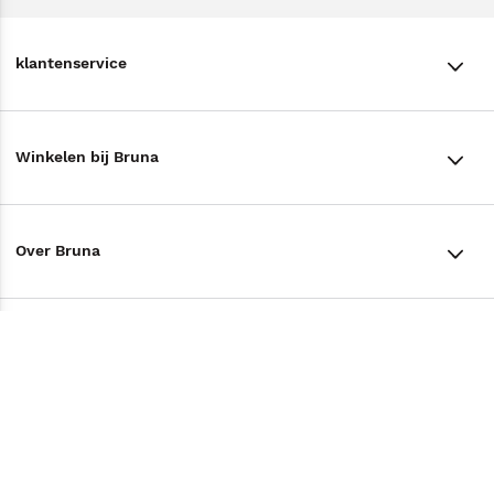
klantenservice
klantenservice
Winkelen bij Bruna
Contact
Winkels en openingstijden
Bestellen & Bezorging
Over Bruna
Assortiment in de winkel
Betalen
De organisatie
Cadeaukaarten
Annuleren & Retourneren
Volg ons op
Werken bij Bruna
Cadeauboxen
Veelgestelde vragen
TikTok #BookTok
Ondernemer worden
Staatsloterij
Tips
Zakelijk boeken bestellen
Facebook
De voordelen van Bruna
ING Servicepunten