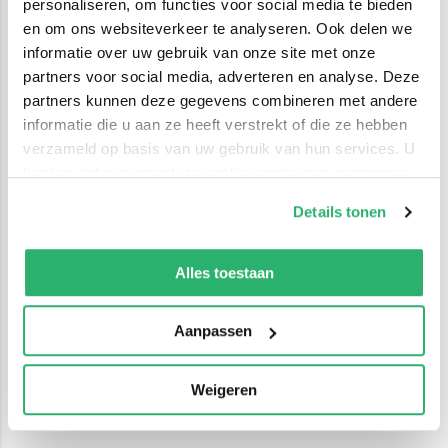
personaliseren, om functies voor social media te bieden
en om ons websiteverkeer te analyseren. Ook delen we
informatie over uw gebruik van onze site met onze
partners voor social media, adverteren en analyse. Deze
partners kunnen deze gegevens combineren met andere
informatie die u aan ze heeft verstrekt of die ze hebben
verzameld op basis van uw gebruik van hun services. U
kunt op ieder moment uw cookievoorkeuren aanpassen
op onze
cookiebeleid pagina
.
Details tonen
We werken samen met
42 derden
die uw gegevens
kunnen ontvangen en verwerken.
Alles toestaan
Aanpassen
Weigeren