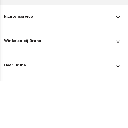
klantenservice
klantenservice
Winkelen bij Bruna
Contact
Winkels en openingstijden
Bestellen & Bezorging
Over Bruna
Assortiment in de winkel
Betalen
De organisatie
Cadeaukaarten
Annuleren & Retourneren
Volg ons op
Werken bij Bruna
Cadeauboxen
Veelgestelde vragen
TikTok #BookTok
Ondernemer worden
Staatsloterij
Tips
Zakelijk boeken bestellen
Facebook
De voordelen van Bruna
ING Servicepunten