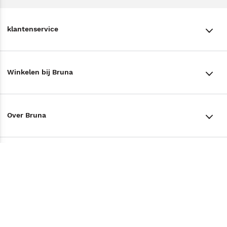
klantenservice
klantenservice
Winkelen bij Bruna
Contact
Winkels en openingstijden
Bestellen & Bezorging
Over Bruna
Assortiment in de winkel
Betalen
De organisatie
Cadeaukaarten
Annuleren & Retourneren
Volg ons op
Werken bij Bruna
Cadeauboxen
Veelgestelde vragen
TikTok #BookTok
Ondernemer worden
Staatsloterij
Tips
Zakelijk boeken bestellen
Facebook
De voordelen van Bruna
ING Servicepunten