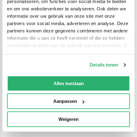
personaliseren, om functies voor social media te bieden
en om ons websiteverkeer te analyseren. Ook delen we
informatie over uw gebruik van onze site met onze
partners voor social media, adverteren en analyse. Deze
partners kunnen deze gegevens combineren met andere
informatie die u aan ze heeft verstrekt of die ze hebben
verzameld op basis van uw gebruik van hun services. U
kunt op ieder moment uw cookievoorkeuren aanpassen
op onze
cookiebeleid pagina
.
Details tonen
We werken samen met
42 derden
die uw gegevens
kunnen ontvangen en verwerken.
Alles toestaan
Aanpassen
Weigeren