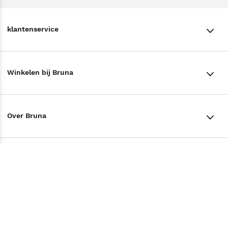
klantenservice
klantenservice
Winkelen bij Bruna
Contact
Winkels en openingstijden
Bestellen & Bezorging
Over Bruna
Assortiment in de winkel
Betalen
De organisatie
Cadeaukaarten
Annuleren & Retourneren
Volg ons op
Werken bij Bruna
Cadeauboxen
Veelgestelde vragen
TikTok #BookTok
Ondernemer worden
Staatsloterij
Tips
Zakelijk boeken bestellen
Facebook
De voordelen van Bruna
ING Servicepunten