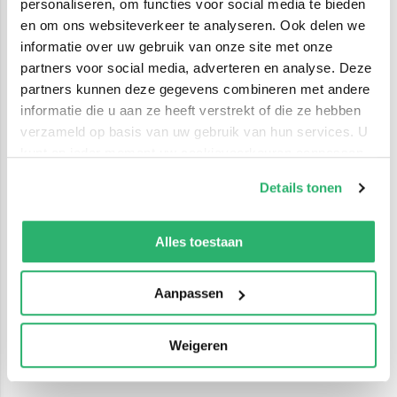
personaliseren, om functies voor social media te bieden
en om ons websiteverkeer te analyseren. Ook delen we
informatie over uw gebruik van onze site met onze
partners voor social media, adverteren en analyse. Deze
partners kunnen deze gegevens combineren met andere
informatie die u aan ze heeft verstrekt of die ze hebben
verzameld op basis van uw gebruik van hun services. U
kunt op ieder moment uw cookievoorkeuren aanpassen
op onze
cookiebeleid pagina
.
Details tonen
We werken samen met
42 derden
die uw gegevens
kunnen ontvangen en verwerken.
Alles toestaan
Aanpassen
Weigeren