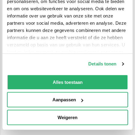
personaliseren, om functies voor social media te bieden
en om ons websiteverkeer te analyseren. Ook delen we
informatie over uw gebruik van onze site met onze
partners voor social media, adverteren en analyse. Deze
partners kunnen deze gegevens combineren met andere
informatie die u aan ze heeft verstrekt of die ze hebben
verzameld op basis van uw gebruik van hun services. U
kunt op ieder moment uw cookievoorkeuren aanpassen
op onze
cookiebeleid pagina
.
Details tonen
We werken samen met
42 derden
die uw gegevens
kunnen ontvangen en verwerken.
Alles toestaan
Aanpassen
Weigeren