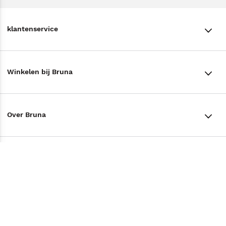
klantenservice
klantenservice
Winkelen bij Bruna
Contact
Winkels en openingstijden
Bestellen & Bezorging
Over Bruna
Assortiment in de winkel
Betalen
De organisatie
Cadeaukaarten
Annuleren & Retourneren
Volg ons op
Werken bij Bruna
Cadeauboxen
Veelgestelde vragen
TikTok #BookTok
Ondernemer worden
Staatsloterij
Tips
Zakelijk boeken bestellen
Facebook
De voordelen van Bruna
ING Servicepunten