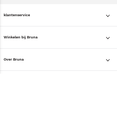
klantenservice
klantenservice
Winkelen bij Bruna
Contact
Winkels en openingstijden
Bestellen & Bezorging
Over Bruna
Assortiment in de winkel
Betalen
De organisatie
Cadeaukaarten
Annuleren & Retourneren
Volg ons op
Werken bij Bruna
Cadeauboxen
Veelgestelde vragen
TikTok #BookTok
Ondernemer worden
Staatsloterij
Tips
Zakelijk boeken bestellen
Facebook
De voordelen van Bruna
ING Servicepunten