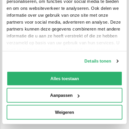
personaliseren, om functies voor social media te bieden
en om ons websiteverkeer te analyseren. Ook delen we
informatie over uw gebruik van onze site met onze
partners voor social media, adverteren en analyse. Deze
partners kunnen deze gegevens combineren met andere
informatie die u aan ze heeft verstrekt of die ze hebben
verzameld op basis van uw gebruik van hun services. U
kunt op ieder moment uw cookievoorkeuren aanpassen
op onze
cookiebeleid pagina
.
Details tonen
We werken samen met
42 derden
die uw gegevens
kunnen ontvangen en verwerken.
Alles toestaan
Aanpassen
Weigeren