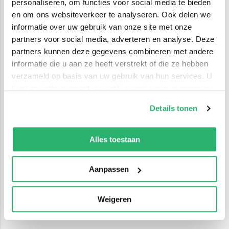
personaliseren, om functies voor social media te bieden
en om ons websiteverkeer te analyseren. Ook delen we
informatie over uw gebruik van onze site met onze
partners voor social media, adverteren en analyse. Deze
partners kunnen deze gegevens combineren met andere
informatie die u aan ze heeft verstrekt of die ze hebben
verzameld op basis van uw gebruik van hun services. U
kunt op ieder moment uw cookievoorkeuren aanpassen
op onze
cookiebeleid pagina
.
Details tonen
We werken samen met
42 derden
die uw gegevens
kunnen ontvangen en verwerken.
Alles toestaan
Aanpassen
Weigeren