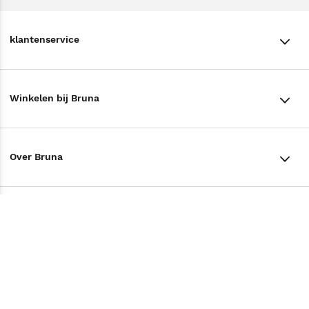
klantenservice
klantenservice
Winkelen bij Bruna
Contact
Winkels en openingstijden
Bestellen & Bezorging
Over Bruna
Assortiment in de winkel
Betalen
De organisatie
Cadeaukaarten
Annuleren & Retourneren
Volg ons op
Werken bij Bruna
Cadeauboxen
Veelgestelde vragen
TikTok #BookTok
Ondernemer worden
Staatsloterij
Tips
Zakelijk boeken bestellen
Facebook
De voordelen van Bruna
ING Servicepunten