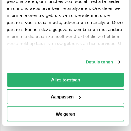
personaliseren, om functies voor social media te bieden
en om ons websiteverkeer te analyseren. Ook delen we
informatie over uw gebruik van onze site met onze
partners voor social media, adverteren en analyse. Deze
partners kunnen deze gegevens combineren met andere
informatie die u aan ze heeft verstrekt of die ze hebben
verzameld op basis van uw gebruik van hun services. U
kunt op ieder moment uw cookievoorkeuren aanpassen
op onze
cookiebeleid pagina
.
Details tonen
We werken samen met
42 derden
die uw gegevens
kunnen ontvangen en verwerken.
Alles toestaan
Aanpassen
Weigeren