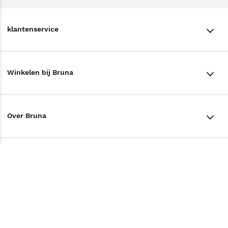
klantenservice
klantenservice
Winkelen bij Bruna
Contact
Winkels en openingstijden
Bestellen & Bezorging
Over Bruna
Assortiment in de winkel
Betalen
De organisatie
Cadeaukaarten
Annuleren & Retourneren
Volg ons op
Werken bij Bruna
Cadeauboxen
Veelgestelde vragen
TikTok #BookTok
Ondernemer worden
Staatsloterij
Tips
Zakelijk boeken bestellen
Facebook
De voordelen van Bruna
ING Servicepunten