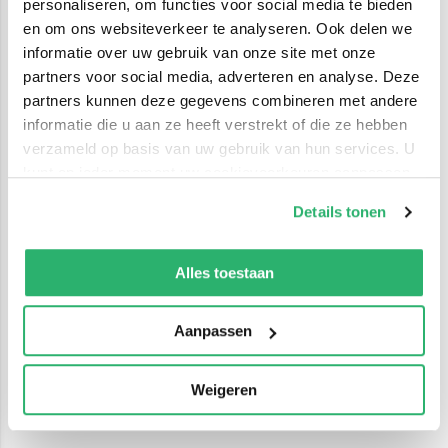
personaliseren, om functies voor social media te bieden
en om ons websiteverkeer te analyseren. Ook delen we
informatie over uw gebruik van onze site met onze
partners voor social media, adverteren en analyse. Deze
partners kunnen deze gegevens combineren met andere
informatie die u aan ze heeft verstrekt of die ze hebben
verzameld op basis van uw gebruik van hun services. U
kunt op ieder moment uw cookievoorkeuren aanpassen
op onze
cookiebeleid pagina
.
Details tonen
We werken samen met
42 derden
die uw gegevens
kunnen ontvangen en verwerken.
Alles toestaan
Aanpassen
Weigeren