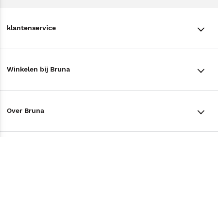
klantenservice
klantenservice
Winkelen bij Bruna
Contact
Winkels en openingstijden
Bestellen & Bezorging
Over Bruna
Assortiment in de winkel
Betalen
De organisatie
Cadeaukaarten
Annuleren & Retourneren
Volg ons op
Werken bij Bruna
Cadeauboxen
Veelgestelde vragen
TikTok #BookTok
Ondernemer worden
Staatsloterij
Tips
Zakelijk boeken bestellen
Facebook
De voordelen van Bruna
ING Servicepunten