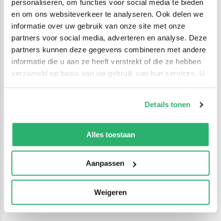
personaliseren, om functies voor social media te bieden
en om ons websiteverkeer te analyseren. Ook delen we
informatie over uw gebruik van onze site met onze
partners voor social media, adverteren en analyse. Deze
partners kunnen deze gegevens combineren met andere
informatie die u aan ze heeft verstrekt of die ze hebben
verzameld op basis van uw gebruik van hun services. U
kunt op ieder moment uw cookievoorkeuren aanpassen
op onze
cookiebeleid pagina
.
Details tonen
We werken samen met
42 derden
die uw gegevens
kunnen ontvangen en verwerken.
Alles toestaan
Aanpassen
Weigeren