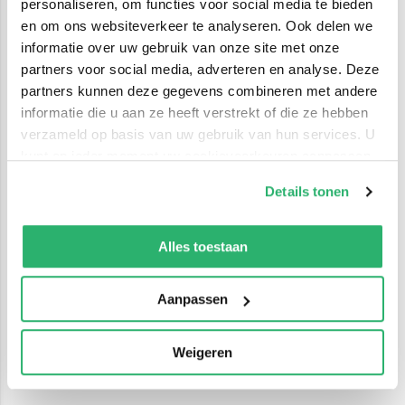
personaliseren, om functies voor social media te bieden
en om ons websiteverkeer te analyseren. Ook delen we
informatie over uw gebruik van onze site met onze
partners voor social media, adverteren en analyse. Deze
partners kunnen deze gegevens combineren met andere
informatie die u aan ze heeft verstrekt of die ze hebben
verzameld op basis van uw gebruik van hun services. U
kunt op ieder moment uw cookievoorkeuren aanpassen
op onze
cookiebeleid pagina
.
Details tonen
We werken samen met
42 derden
die uw gegevens
kunnen ontvangen en verwerken.
Alles toestaan
Aanpassen
Weigeren