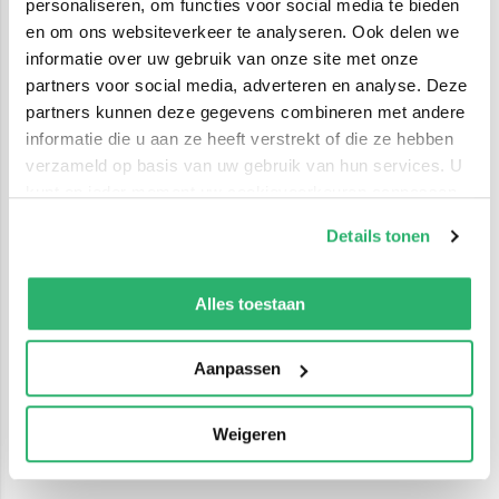
personaliseren, om functies voor social media te bieden
en om ons websiteverkeer te analyseren. Ook delen we
informatie over uw gebruik van onze site met onze
partners voor social media, adverteren en analyse. Deze
partners kunnen deze gegevens combineren met andere
informatie die u aan ze heeft verstrekt of die ze hebben
verzameld op basis van uw gebruik van hun services. U
kunt op ieder moment uw cookievoorkeuren aanpassen
op onze
cookiebeleid pagina
.
Details tonen
We werken samen met
42 derden
die uw gegevens
kunnen ontvangen en verwerken.
Alles toestaan
Aanpassen
Weigeren