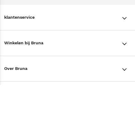
klantenservice
klantenservice
Winkelen bij Bruna
Contact
Winkels en openingstijden
Bestellen & Bezorging
Over Bruna
Assortiment in de winkel
Betalen
De organisatie
Cadeaukaarten
Annuleren & Retourneren
Volg ons op
Werken bij Bruna
Cadeauboxen
Veelgestelde vragen
TikTok #BookTok
Ondernemer worden
Staatsloterij
Tips
Zakelijk boeken bestellen
Facebook
De voordelen van Bruna
ING Servicepunten