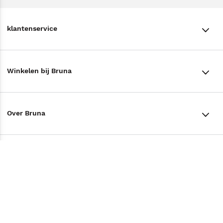
klantenservice
klantenservice
Winkelen bij Bruna
Contact
Winkels en openingstijden
Bestellen & Bezorging
Over Bruna
Assortiment in de winkel
Betalen
De organisatie
Cadeaukaarten
Annuleren & Retourneren
Volg ons op
Werken bij Bruna
Cadeauboxen
Veelgestelde vragen
TikTok #BookTok
Ondernemer worden
Staatsloterij
Tips
Zakelijk boeken bestellen
Facebook
De voordelen van Bruna
ING Servicepunten