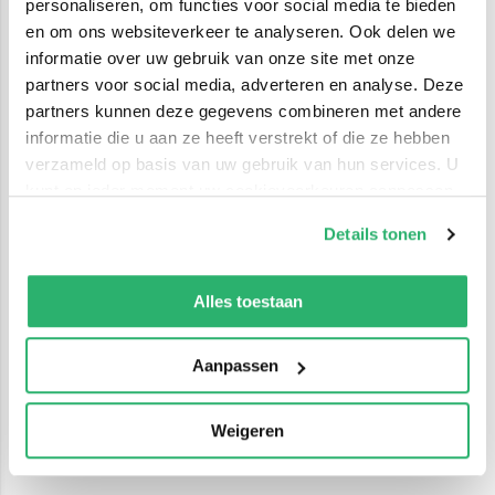
personaliseren, om functies voor social media te bieden
en om ons websiteverkeer te analyseren. Ook delen we
informatie over uw gebruik van onze site met onze
partners voor social media, adverteren en analyse. Deze
partners kunnen deze gegevens combineren met andere
informatie die u aan ze heeft verstrekt of die ze hebben
verzameld op basis van uw gebruik van hun services. U
kunt op ieder moment uw cookievoorkeuren aanpassen
op onze
cookiebeleid pagina
.
Details tonen
We werken samen met
42 derden
die uw gegevens
kunnen ontvangen en verwerken.
Alles toestaan
Aanpassen
Weigeren