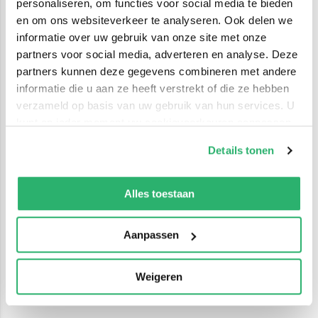
personaliseren, om functies voor social media te bieden
en om ons websiteverkeer te analyseren. Ook delen we
informatie over uw gebruik van onze site met onze
partners voor social media, adverteren en analyse. Deze
partners kunnen deze gegevens combineren met andere
informatie die u aan ze heeft verstrekt of die ze hebben
verzameld op basis van uw gebruik van hun services. U
kunt op ieder moment uw cookievoorkeuren aanpassen
op onze
cookiebeleid pagina
.
Details tonen
We werken samen met
42 derden
die uw gegevens
kunnen ontvangen en verwerken.
Alles toestaan
Aanpassen
Weigeren