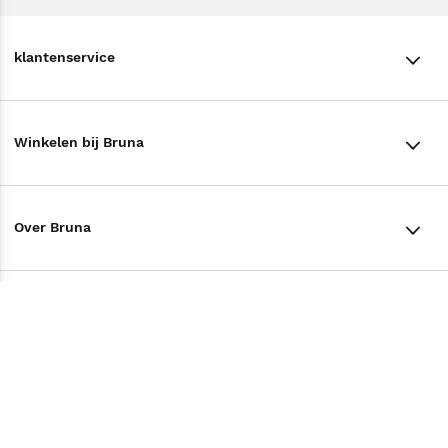
klantenservice
klantenservice
Winkelen bij Bruna
Contact
Winkels en openingstijden
Bestellen & Bezorging
Over Bruna
Assortiment in de winkel
Betalen
De organisatie
Cadeaukaarten
Annuleren & Retourneren
Volg ons op
Werken bij Bruna
Cadeauboxen
Veelgestelde vragen
TikTok #BookTok
Ondernemer worden
Staatsloterij
Tips
Zakelijk boeken bestellen
Facebook
De voordelen van Bruna
ING Servicepunten