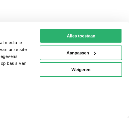
Alles toestaan
al media te
van onze site
Aanpassen
 gegevens
 op basis van
Weigeren
p
Tips
AVI lezen
Kinderboekenweek
Boekenbon