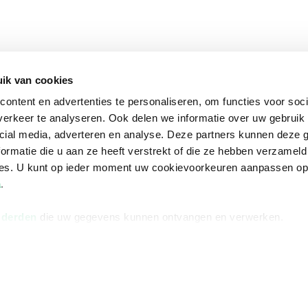
ik van cookies
ontent en advertenties te personaliseren, om functies voor soci
erkeer te analyseren. Ook delen we informatie over uw gebruik 
cial media, adverteren en analyse. Deze partners kunnen deze
ormatie die u aan ze heeft verstrekt of die ze hebben verzameld
ces. U kunt op ieder moment uw cookievoorkeuren aanpassen o
a
.
 derden
die uw gegevens kunnen ontvangen en verwerken.
na
Over Bruna
Volg ons op
ngstijden
De organisatie
TikTok #BookTok
e winkel
Werken bij Bruna
Facebook
Ondernemer worden
Instagram