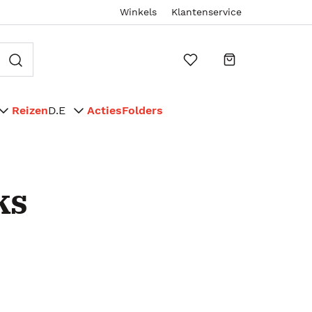
Winkels
Klantenservice
Reizen
D.E
Acties
Folders
ks