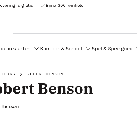
evering is gratis
Bijna 300 winkels
adeaukaarten
Kantoor & School
Spel & Speelgoed
UTEURS
ROBERT BENSON
obert Benson
 Benson