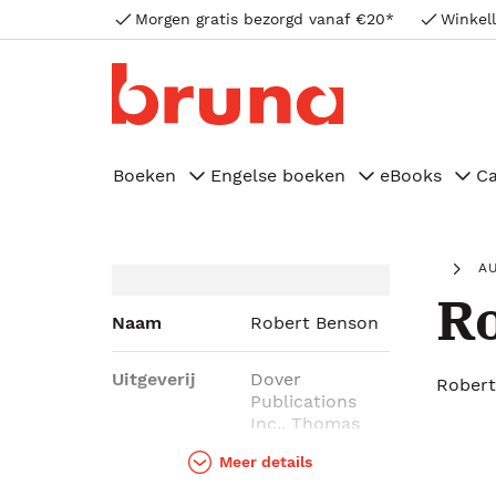
Morgen gratis bezorgd vanaf €20*
Winkell
Boeken
Engelse boeken
eBooks
C
A
R
Naam
Robert Benson
Uitgeverij
Dover
Robert
Publications
Inc., Thomas
Nelson
Meer details
Publishers,
Paraclete Press