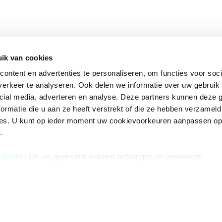
ik van cookies
ontent en advertenties te personaliseren, om functies voor soci
erkeer te analyseren. Ook delen we informatie over uw gebruik 
cial media, adverteren en analyse. Deze partners kunnen deze
ormatie die u aan ze heeft verstrekt of die ze hebben verzameld
ces. U kunt op ieder moment uw cookievoorkeuren aanpassen o
a
.
 derden
die uw gegevens kunnen ontvangen en verwerken.
na
Over Bruna
Volg ons op
ngstijden
De organisatie
TikTok #BookTok
e winkel
Werken bij Bruna
Facebook
Ondernemer worden
Instagram