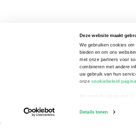
Deze website maakt gebru
We gebruiken cookies om c
bieden en om ons websitev
met onze partners voor so
combineren met andere inf
uw gebruik van hun servi
onze
cookiebeleid pagin
We werken samen met
42
klantenservice
Winkelen bij Bru
Details tonen
Contact
Winkels en openi
Bestellen & Bezorging
Assortiment in d
Betalen
Cadeaukaarten