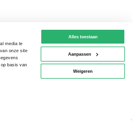
Alles toestaan
al media te
van onze site
Aanpassen
 gegevens
 op basis van
Weigeren
p
Tips
AVI lezen
Kinderboekenweek
Boekenbon