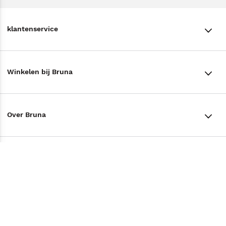
klantenservice
klantenservice
Winkelen bij Bruna
Contact
Winkels en openingstijden
Bestellen & Bezorging
Over Bruna
Assortiment in de winkel
Betalen
De organisatie
Cadeaukaarten
Annuleren & Retourneren
Volg ons op
Werken bij Bruna
Cadeauboxen
Veelgestelde vragen
TikTok #BookTok
Ondernemer worden
Staatsloterij
Tips
Zakelijk boeken bestellen
Facebook
De voordelen van Bruna
ING Servicepunten