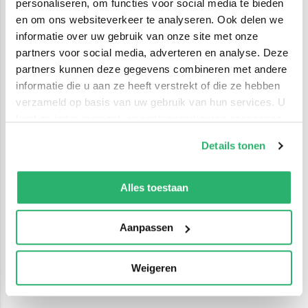
personaliseren, om functies voor social media te bieden
en om ons websiteverkeer te analyseren. Ook delen we
informatie over uw gebruik van onze site met onze
partners voor social media, adverteren en analyse. Deze
partners kunnen deze gegevens combineren met andere
informatie die u aan ze heeft verstrekt of die ze hebben
verzameld op basis van uw gebruik van hun services. U
kunt op ieder moment uw cookievoorkeuren aanpassen
op onze
cookiebeleid pagina
.
Details tonen
We werken samen met
42 derden
die uw gegevens
kunnen ontvangen en verwerken.
Alles toestaan
Aanpassen
Weigeren