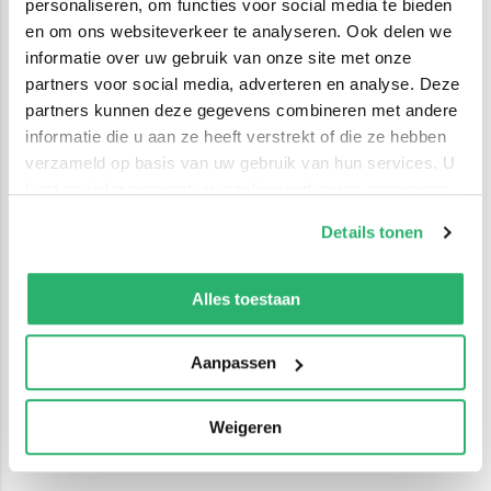
personaliseren, om functies voor social media te bieden
en om ons websiteverkeer te analyseren. Ook delen we
informatie over uw gebruik van onze site met onze
partners voor social media, adverteren en analyse. Deze
partners kunnen deze gegevens combineren met andere
informatie die u aan ze heeft verstrekt of die ze hebben
verzameld op basis van uw gebruik van hun services. U
kunt op ieder moment uw cookievoorkeuren aanpassen
op onze
cookiebeleid pagina
.
Details tonen
We werken samen met
42 derden
die uw gegevens
kunnen ontvangen en verwerken.
Alles toestaan
Aanpassen
Weigeren