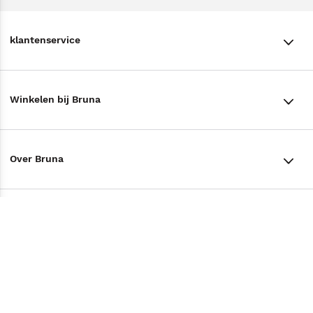
klantenservice
klantenservice
Winkelen bij Bruna
Contact
Winkels en openingstijden
Bestellen & Bezorging
Over Bruna
Assortiment in de winkel
Betalen
De organisatie
Cadeaukaarten
Annuleren & Retourneren
Volg ons op
Werken bij Bruna
Cadeauboxen
Veelgestelde vragen
TikTok #BookTok
Ondernemer worden
Staatsloterij
Tips
Zakelijk boeken bestellen
Facebook
De voordelen van Bruna
ING Servicepunten