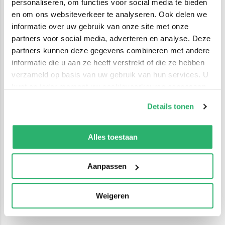
personaliseren, om functies voor social media te bieden
en om ons websiteverkeer te analyseren. Ook delen we
informatie over uw gebruik van onze site met onze
partners voor social media, adverteren en analyse. Deze
partners kunnen deze gegevens combineren met andere
informatie die u aan ze heeft verstrekt of die ze hebben
verzameld op basis van uw gebruik van hun services. U
kunt op ieder moment uw cookievoorkeuren aanpassen
op onze
cookiebeleid pagina
.
Details tonen
We werken samen met
42 derden
die uw gegevens
kunnen ontvangen en verwerken.
Alles toestaan
Aanpassen
Weigeren