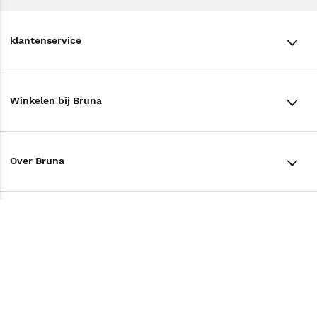
klantenservice
klantenservice
Winkelen bij Bruna
Contact
Winkels en openingstijden
Bestellen & Bezorging
Over Bruna
Assortiment in de winkel
Betalen
De organisatie
Cadeaukaarten
Annuleren & Retourneren
Volg ons op
Werken bij Bruna
Cadeauboxen
Veelgestelde vragen
TikTok #BookTok
Ondernemer worden
Staatsloterij
Tips
Zakelijk boeken bestellen
Facebook
De voordelen van Bruna
ING Servicepunten