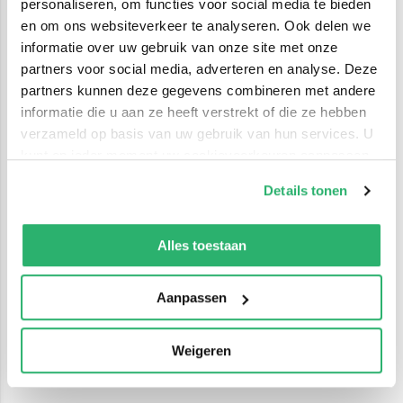
personaliseren, om functies voor social media te bieden
en om ons websiteverkeer te analyseren. Ook delen we
informatie over uw gebruik van onze site met onze
partners voor social media, adverteren en analyse. Deze
partners kunnen deze gegevens combineren met andere
informatie die u aan ze heeft verstrekt of die ze hebben
verzameld op basis van uw gebruik van hun services. U
kunt op ieder moment uw cookievoorkeuren aanpassen
op onze
cookiebeleid pagina
.
Details tonen
We werken samen met
42 derden
die uw gegevens
kunnen ontvangen en verwerken.
Alles toestaan
Aanpassen
Weigeren