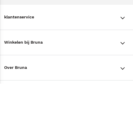
klantenservice
klantenservice
Winkelen bij Bruna
Contact
Winkels en openingstijden
Bestellen & Bezorging
Over Bruna
Assortiment in de winkel
Betalen
De organisatie
Cadeaukaarten
Annuleren & Retourneren
Volg ons op
Werken bij Bruna
Cadeauboxen
Veelgestelde vragen
TikTok #BookTok
Ondernemer worden
Staatsloterij
Tips
Zakelijk boeken bestellen
Facebook
De voordelen van Bruna
ING Servicepunten