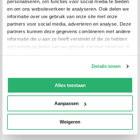
personaliseren, om functies voor social media te bieden
en om ons websiteverkeer te analyseren. Ook delen we
informatie over uw gebruik van onze site met onze
partners voor social media, adverteren en analyse. Deze
partners kunnen deze gegevens combineren met andere
informatie die u aan ze heeft verstrekt of die ze hebben
verzameld op basis van uw gebruik van hun services. U
kunt op ieder moment uw cookievoorkeuren aanpassen
op onze
cookiebeleid pagina
.
Details tonen
We werken samen met
42 derden
die uw gegevens
kunnen ontvangen en verwerken.
Alles toestaan
Aanpassen
Weigeren