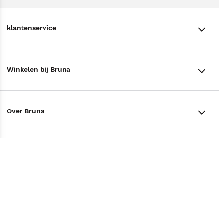
klantenservice
klantenservice
Winkelen bij Bruna
Contact
Winkels en openingstijden
Bestellen & Bezorging
Over Bruna
Assortiment in de winkel
Betalen
De organisatie
Cadeaukaarten
Annuleren & Retourneren
Volg ons op
Werken bij Bruna
Cadeauboxen
Veelgestelde vragen
TikTok #BookTok
Ondernemer worden
Staatsloterij
Tips
Zakelijk boeken bestellen
Facebook
De voordelen van Bruna
ING Servicepunten