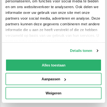
personaliseren, om functies voor social media te bieden
en om ons websiteverkeer te analyseren. Ook delen we
informatie over uw gebruik van onze site met onze
partners voor social media, adverteren en analyse. Deze
partners kunnen deze gegevens combineren met andere
informatie die u aan ze heeft verstrekt of die ze hebben
verzameld op basis van uw gebruik van hun services. U
kunt op ieder moment uw cookievoorkeuren aanpassen
op onze
cookiebeleid pagina
.
Details tonen
We werken samen met
42 derden
die uw gegevens
kunnen ontvangen en verwerken.
Alles toestaan
Aanpassen
Weigeren