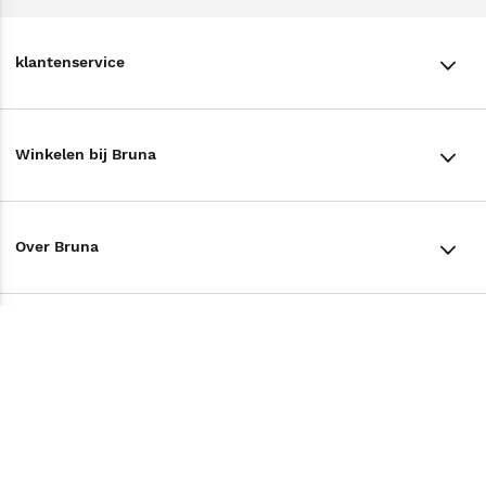
klantenservice
klantenservice
Winkelen bij Bruna
Contact
Winkels en openingstijden
Bestellen & Bezorging
Over Bruna
Assortiment in de winkel
Betalen
De organisatie
Cadeaukaarten
Annuleren & Retourneren
Volg ons op
Werken bij Bruna
Cadeauboxen
Veelgestelde vragen
TikTok #BookTok
Ondernemer worden
Staatsloterij
Tips
Zakelijk boeken bestellen
Facebook
De voordelen van Bruna
ING Servicepunten