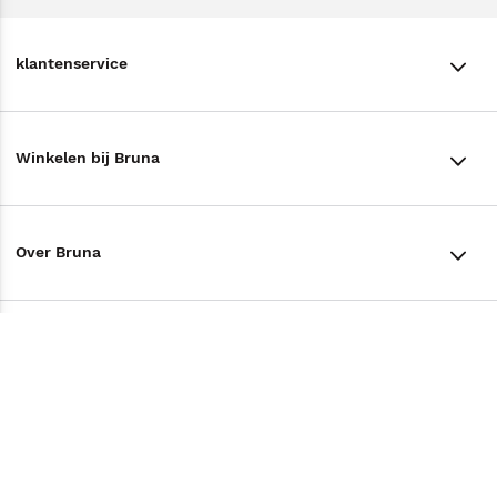
klantenservice
klantenservice
Winkelen bij Bruna
Contact
Winkels en openingstijden
Bestellen & Bezorging
Over Bruna
Assortiment in de winkel
Betalen
De organisatie
Cadeaukaarten
Annuleren & Retourneren
Volg ons op
Werken bij Bruna
Cadeauboxen
Veelgestelde vragen
TikTok #BookTok
Ondernemer worden
Staatsloterij
Tips
Zakelijk boeken bestellen
Facebook
De voordelen van Bruna
ING Servicepunten