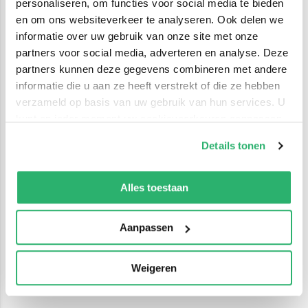
personaliseren, om functies voor social media te bieden
en om ons websiteverkeer te analyseren. Ook delen we
informatie over uw gebruik van onze site met onze
partners voor social media, adverteren en analyse. Deze
partners kunnen deze gegevens combineren met andere
informatie die u aan ze heeft verstrekt of die ze hebben
verzameld op basis van uw gebruik van hun services. U
kunt op ieder moment uw cookievoorkeuren aanpassen
op onze
cookiebeleid pagina
.
Details tonen
We werken samen met
42 derden
die uw gegevens
kunnen ontvangen en verwerken.
Alles toestaan
Aanpassen
Weigeren