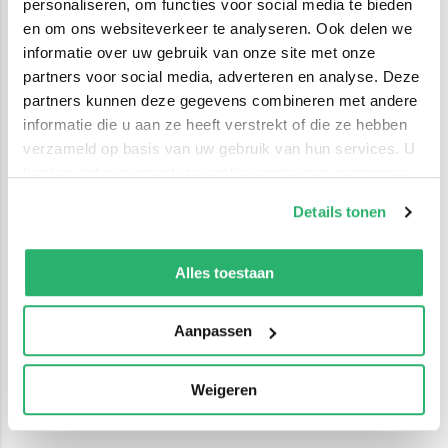
personaliseren, om functies voor social media te bieden
en om ons websiteverkeer te analyseren. Ook delen we
informatie over uw gebruik van onze site met onze
partners voor social media, adverteren en analyse. Deze
partners kunnen deze gegevens combineren met andere
informatie die u aan ze heeft verstrekt of die ze hebben
verzameld op basis van uw gebruik van hun services. U
kunt op ieder moment uw cookievoorkeuren aanpassen
op onze
cookiebeleid pagina
.
Details tonen
We werken samen met
42 derden
die uw gegevens
kunnen ontvangen en verwerken.
Alles toestaan
Aanpassen
Weigeren