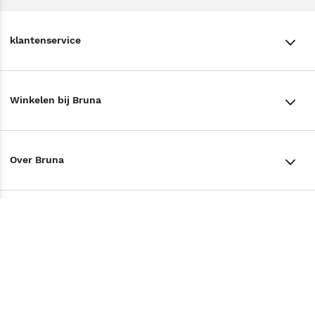
klantenservice
klantenservice
Winkelen bij Bruna
Contact
Winkels en openingstijden
Bestellen & Bezorging
Over Bruna
Assortiment in de winkel
Betalen
De organisatie
Cadeaukaarten
Annuleren & Retourneren
Volg ons op
Werken bij Bruna
Cadeauboxen
Veelgestelde vragen
TikTok #BookTok
Ondernemer worden
Staatsloterij
Tips
Zakelijk boeken bestellen
Facebook
De voordelen van Bruna
ING Servicepunten