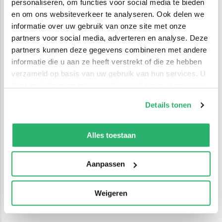
personaliseren, om functies voor social media te bieden
en om ons websiteverkeer te analyseren. Ook delen we
informatie over uw gebruik van onze site met onze
partners voor social media, adverteren en analyse. Deze
partners kunnen deze gegevens combineren met andere
informatie die u aan ze heeft verstrekt of die ze hebben
verzameld op basis van uw gebruik van hun services. U
kunt op ieder moment uw cookievoorkeuren aanpassen
op onze
cookiebeleid pagina
.
Details tonen
We werken samen met
42 derden
die uw gegevens
kunnen ontvangen en verwerken.
Alles toestaan
Aanpassen
Weigeren