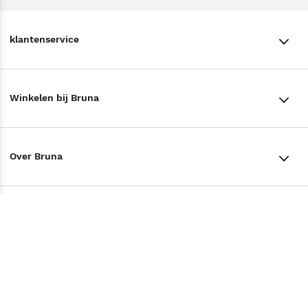
klantenservice
klantenservice
Winkelen bij Bruna
Contact
Winkels en openingstijden
Bestellen & Bezorging
Over Bruna
Assortiment in de winkel
Betalen
De organisatie
Cadeaukaarten
Annuleren & Retourneren
Volg ons op
Werken bij Bruna
Cadeauboxen
Veelgestelde vragen
TikTok #BookTok
Ondernemer worden
Staatsloterij
Tips
Zakelijk boeken bestellen
Facebook
De voordelen van Bruna
ING Servicepunten