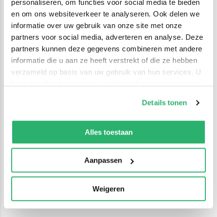
personaliseren, om functies voor social media te bieden
en om ons websiteverkeer te analyseren. Ook delen we
informatie over uw gebruik van onze site met onze
partners voor social media, adverteren en analyse. Deze
partners kunnen deze gegevens combineren met andere
informatie die u aan ze heeft verstrekt of die ze hebben
verzameld op basis van uw gebruik van hun services. U
kunt op ieder moment uw cookievoorkeuren aanpassen
op onze
cookiebeleid pagina
.
Details tonen
We werken samen met
42 derden
die uw gegevens
kunnen ontvangen en verwerken.
Alles toestaan
Aanpassen
Weigeren