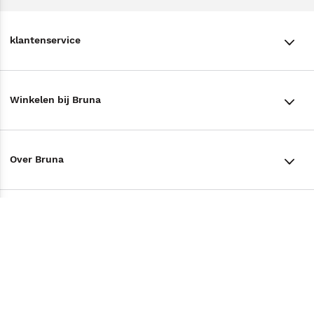
klantenservice
klantenservice
Winkelen bij Bruna
Contact
Winkels en openingstijden
Bestellen & Bezorging
Over Bruna
Assortiment in de winkel
Betalen
De organisatie
Cadeaukaarten
Annuleren & Retourneren
Volg ons op
Werken bij Bruna
Cadeauboxen
Veelgestelde vragen
TikTok #BookTok
Ondernemer worden
Staatsloterij
Tips
Zakelijk boeken bestellen
Facebook
De voordelen van Bruna
ING Servicepunten