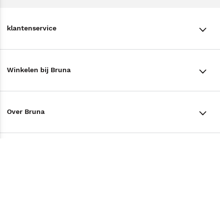
klantenservice
klantenservice
Winkelen bij Bruna
Contact
Winkels en openingstijden
Bestellen & Bezorging
Over Bruna
Assortiment in de winkel
Betalen
De organisatie
Cadeaukaarten
Annuleren & Retourneren
Volg ons op
Werken bij Bruna
Cadeauboxen
Veelgestelde vragen
TikTok #BookTok
Ondernemer worden
Staatsloterij
Tips
Zakelijk boeken bestellen
Facebook
De voordelen van Bruna
ING Servicepunten