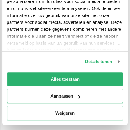
personaliseren, om functies voor social media te bieden
en om ons websiteverkeer te analyseren. Ook delen we
informatie over uw gebruik van onze site met onze
partners voor social media, adverteren en analyse. Deze
partners kunnen deze gegevens combineren met andere
informatie die u aan ze heeft verstrekt of die ze hebben
verzameld op basis van uw gebruik van hun services. U
kunt op ieder moment uw cookievoorkeuren aanpassen
op onze
cookiebeleid pagina
.
Details tonen
We werken samen met
42 derden
die uw gegevens
kunnen ontvangen en verwerken.
Alles toestaan
Aanpassen
Weigeren