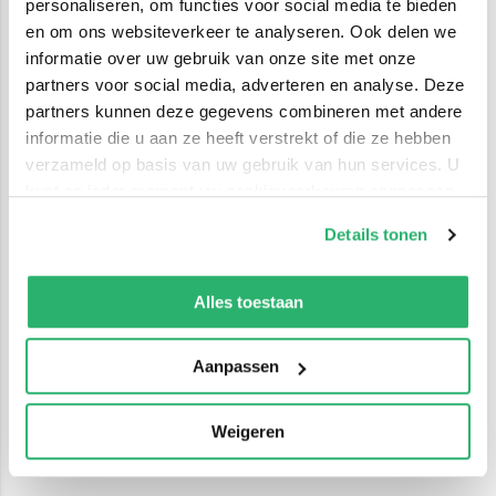
personaliseren, om functies voor social media te bieden
en om ons websiteverkeer te analyseren. Ook delen we
informatie over uw gebruik van onze site met onze
partners voor social media, adverteren en analyse. Deze
partners kunnen deze gegevens combineren met andere
informatie die u aan ze heeft verstrekt of die ze hebben
verzameld op basis van uw gebruik van hun services. U
kunt op ieder moment uw cookievoorkeuren aanpassen
op onze
cookiebeleid pagina
.
Details tonen
We werken samen met
42 derden
die uw gegevens
kunnen ontvangen en verwerken.
Alles toestaan
Aanpassen
Weigeren