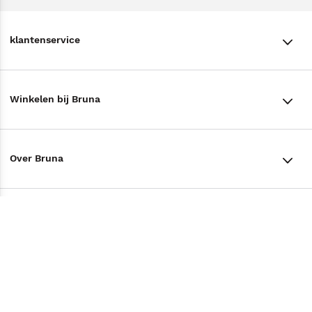
klantenservice
klantenservice
Winkelen bij Bruna
Contact
Winkels en openingstijden
Bestellen & Bezorging
Over Bruna
Assortiment in de winkel
Betalen
De organisatie
Cadeaukaarten
Annuleren & Retourneren
Volg ons op
Werken bij Bruna
Cadeauboxen
Veelgestelde vragen
TikTok #BookTok
Ondernemer worden
Staatsloterij
Tips
Zakelijk boeken bestellen
Facebook
De voordelen van Bruna
ING Servicepunten