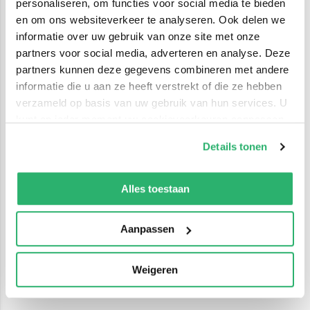
personaliseren, om functies voor social media te bieden
en om ons websiteverkeer te analyseren. Ook delen we
informatie over uw gebruik van onze site met onze
partners voor social media, adverteren en analyse. Deze
partners kunnen deze gegevens combineren met andere
informatie die u aan ze heeft verstrekt of die ze hebben
verzameld op basis van uw gebruik van hun services. U
kunt op ieder moment uw cookievoorkeuren aanpassen
op onze
cookiebeleid pagina
.
Details tonen
We werken samen met
42 derden
die uw gegevens
kunnen ontvangen en verwerken.
Alles toestaan
Aanpassen
Weigeren