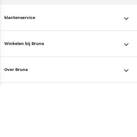
klantenservice
klantenservice
Winkelen bij Bruna
Contact
Winkels en openingstijden
Bestellen & Bezorging
Over Bruna
Assortiment in de winkel
Betalen
De organisatie
Cadeaukaarten
Annuleren & Retourneren
Volg ons op
Werken bij Bruna
Cadeauboxen
Veelgestelde vragen
TikTok #BookTok
Ondernemer worden
Staatsloterij
Tips
Zakelijk boeken bestellen
Facebook
De voordelen van Bruna
ING Servicepunten