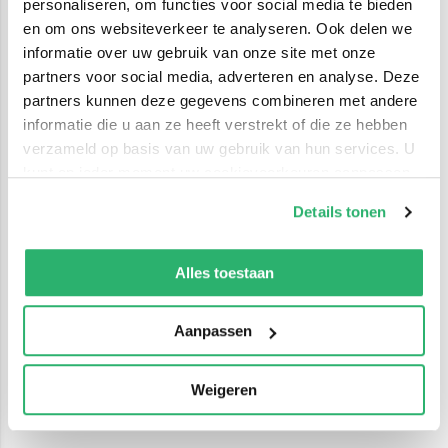
personaliseren, om functies voor social media te bieden
en om ons websiteverkeer te analyseren. Ook delen we
informatie over uw gebruik van onze site met onze
partners voor social media, adverteren en analyse. Deze
partners kunnen deze gegevens combineren met andere
informatie die u aan ze heeft verstrekt of die ze hebben
verzameld op basis van uw gebruik van hun services. U
kunt op ieder moment uw cookievoorkeuren aanpassen
op onze
cookiebeleid pagina
.
Details tonen
We werken samen met
42 derden
die uw gegevens
kunnen ontvangen en verwerken.
Alles toestaan
Aanpassen
Weigeren