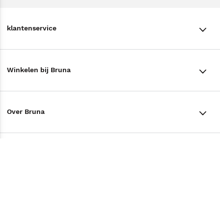
klantenservice
klantenservice
Winkelen bij Bruna
Contact
Winkels en openingstijden
Bestellen & Bezorging
Over Bruna
Assortiment in de winkel
Betalen
De organisatie
Cadeaukaarten
Annuleren & Retourneren
Volg ons op
Werken bij Bruna
Cadeauboxen
Veelgestelde vragen
TikTok #BookTok
Ondernemer worden
Staatsloterij
Tips
Zakelijk boeken bestellen
Facebook
De voordelen van Bruna
ING Servicepunten