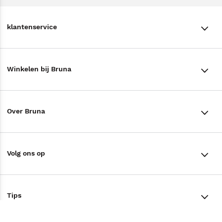
klantenservice
klantenservice
Winkelen bij Bruna
Contact
Winkels en openingstijden
Bestellen & Bezorging
Over Bruna
Assortiment in de winkel
Betalen
De organisatie
Cadeaukaarten
Annuleren & Retourneren
Volg ons op
Werken bij Bruna
Cadeauboxen
Veelgestelde vragen
TikTok #BookTok
Ondernemer worden
Staatsloterij
Tips
Zakelijk boeken bestellen
Facebook
De voordelen van Bruna
ING Servicepunten
AVI lezen