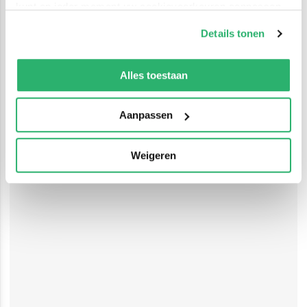
kunt op ieder moment uw cookievoorkeuren aanpassen
op onze
cookiebeleid pagina
.
Details tonen
We werken samen met
42 derden
die uw gegevens
kunnen ontvangen en verwerken.
Alles toestaan
Aanpassen
Weigeren