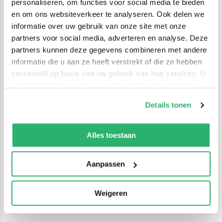
personaliseren, om functies voor social media te bieden
en om ons websiteverkeer te analyseren. Ook delen we
informatie over uw gebruik van onze site met onze
partners voor social media, adverteren en analyse. Deze
partners kunnen deze gegevens combineren met andere
informatie die u aan ze heeft verstrekt of die ze hebben
verzameld op basis van uw gebruik van hun services. U
kunt op ieder moment uw cookievoorkeuren aanpassen
op onze
cookiebeleid pagina
.
Details tonen
We werken samen met
42 derden
die uw gegevens
kunnen ontvangen en verwerken.
Alles toestaan
Aanpassen
Weigeren