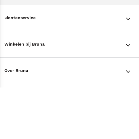
klantenservice
klantenservice
Winkelen bij Bruna
Contact
Winkels en openingstijden
Bestellen & Bezorging
Over Bruna
Assortiment in de winkel
Betalen
De organisatie
Cadeaukaarten
Annuleren & Retourneren
Volg ons op
Werken bij Bruna
Cadeauboxen
Veelgestelde vragen
TikTok #BookTok
Ondernemer worden
Staatsloterij
Tips
Zakelijk boeken bestellen
Facebook
De voordelen van Bruna
ING Servicepunten