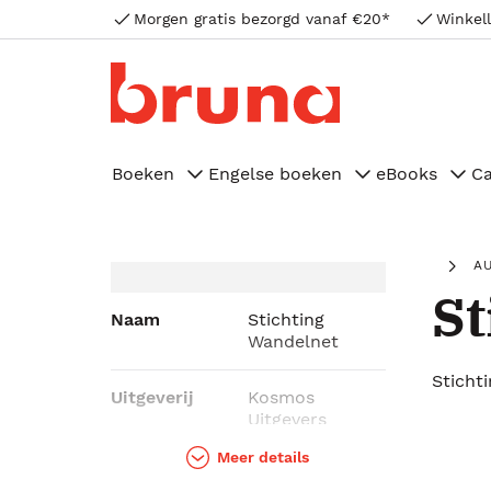
Morgen gratis bezorgd vanaf €20*
Winkell
Boeken
Engelse boeken
eBooks
C
A
St
Naam
Stichting
Wandelnet
Sticht
Uitgeverij
Kosmos
Uitgevers
Meer details
Genres
Reizen & vrije