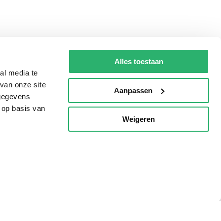
Alles toestaan
al media te
van onze site
Aanpassen
 gegevens
 op basis van
Weigeren
p
Tips
AVI lezen
Kinderboekenweek
Boekenbon