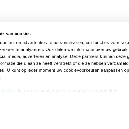
ik van cookies
ontent en advertenties te personaliseren, om functies voor soci
erkeer te analyseren. Ook delen we informatie over uw gebruik 
cial media, adverteren en analyse. Deze partners kunnen deze
ormatie die u aan ze heeft verstrekt of die ze hebben verzameld
ces. U kunt op ieder moment uw cookievoorkeuren aanpassen o
a
.
 derden
die uw gegevens kunnen ontvangen en verwerken.
na
Over Bruna
Volg ons op
ngstijden
De organisatie
TikTok #BookTok
e winkel
Werken bij Bruna
Facebook
Ondernemer worden
Instagram