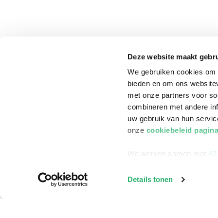
Deze website maakt gebru
We gebruiken cookies om c
bieden en om ons websitev
met onze partners voor so
combineren met andere inf
uw gebruik van hun servi
onze
cookiebeleid pagin
We werken samen met
42
klantenservice
Winkelen bij Bru
Details tonen
Contact
Winkels en openi
Bestellen & Bezorging
Assortiment in d
Betalen
Cadeaukaarten