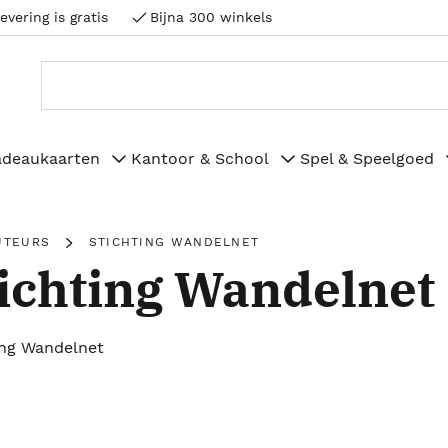
evering is gratis
Bijna 300 winkels
adeaukaarten
Kantoor & School
Spel & Speelgoed
UTEURS
STICHTING WANDELNET
ichting Wandelnet
ing Wandelnet