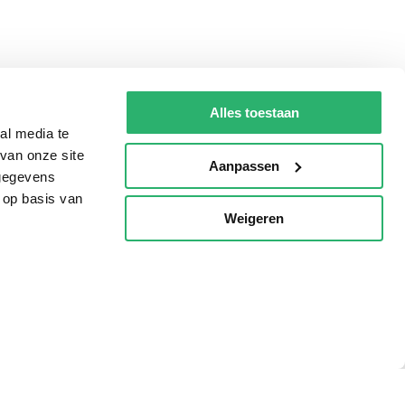
Alles toestaan
al media te
van onze site
Aanpassen
 gegevens
 op basis van
Weigeren
p
Tips
AVI lezen
Kinderboekenweek
Boekenbon