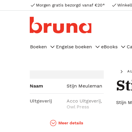
Morgen gratis bezorgd vanaf €20*
Winkell
Boeken
Engelse boeken
eBooks
C
A
St
Naam
Stijn Meuleman
Uitgeverij
Acco Uitgeverij,
Stijn 
Owl Press
Genres
Body & mind
Meer details