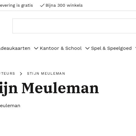
evering is gratis
Bijna 300 winkels
adeaukaarten
Kantoor & School
Spel & Speelgoed
UTEURS
STIJN MEULEMAN
ijn Meuleman
Meuleman