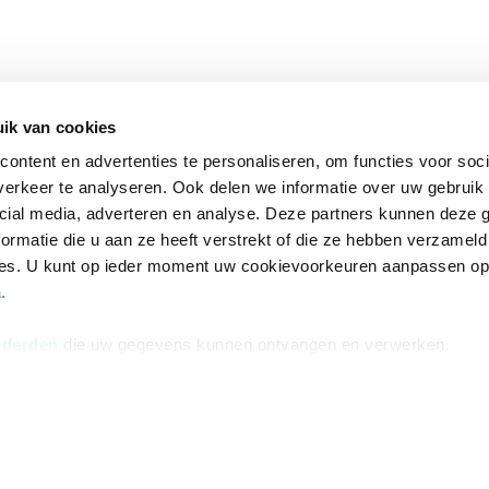
ik van cookies
ontent en advertenties te personaliseren, om functies voor soci
erkeer te analyseren. Ook delen we informatie over uw gebruik 
cial media, adverteren en analyse. Deze partners kunnen deze
ormatie die u aan ze heeft verstrekt of die ze hebben verzameld
ces. U kunt op ieder moment uw cookievoorkeuren aanpassen o
a
.
 derden
die uw gegevens kunnen ontvangen en verwerken.
na
Over Bruna
Volg ons op
ngstijden
De organisatie
TikTok #BookTok
e winkel
Werken bij Bruna
Facebook
Ondernemer worden
Instagram