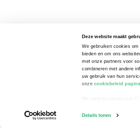
Deze website maakt gebru
We gebruiken cookies om c
bieden en om ons websitev
met onze partners voor so
combineren met andere inf
uw gebruik van hun servi
onze
cookiebeleid pagin
We werken samen met
42
klantenservice
Winkelen bij Bru
Details tonen
Contact
Winkels en openi
Bestellen & Bezorging
Assortiment in d
Betalen
Cadeaukaarten