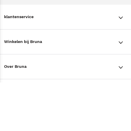
klantenservice
klantenservice
Winkelen bij Bruna
Contact
Winkels en openingstijden
Bestellen & Bezorging
Over Bruna
Assortiment in de winkel
Betalen
De organisatie
Cadeaukaarten
Annuleren & Retourneren
Volg ons op
Werken bij Bruna
Cadeauboxen
Veelgestelde vragen
TikTok #BookTok
Ondernemer worden
Staatsloterij
Tips
Zakelijk boeken bestellen
Facebook
De voordelen van Bruna
ING Servicepunten