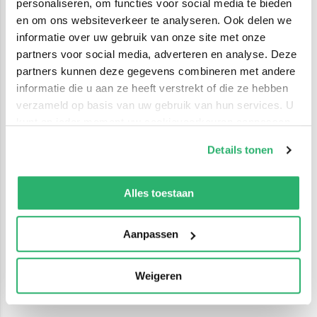
personaliseren, om functies voor social media te bieden
en om ons websiteverkeer te analyseren. Ook delen we
informatie over uw gebruik van onze site met onze
partners voor social media, adverteren en analyse. Deze
partners kunnen deze gegevens combineren met andere
informatie die u aan ze heeft verstrekt of die ze hebben
verzameld op basis van uw gebruik van hun services. U
kunt op ieder moment uw cookievoorkeuren aanpassen
op onze
cookiebeleid pagina
.
Details tonen
We werken samen met
42 derden
die uw gegevens
kunnen ontvangen en verwerken.
Alles toestaan
Aanpassen
Weigeren