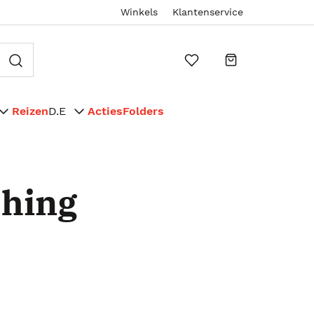
Winkels
Klantenservice
Reizen
D.E
Acties
Folders
shing