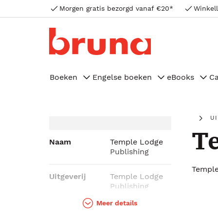
Morgen gratis bezorgd vanaf €20*
Winkell
Boeken
Engelse boeken
eBooks
C
U
Te
Naam
Temple Lodge
Publishing
Temple
Uitgeverij
Temple Lodge
Publishing
Meer details
Genres
Geschiedenis &