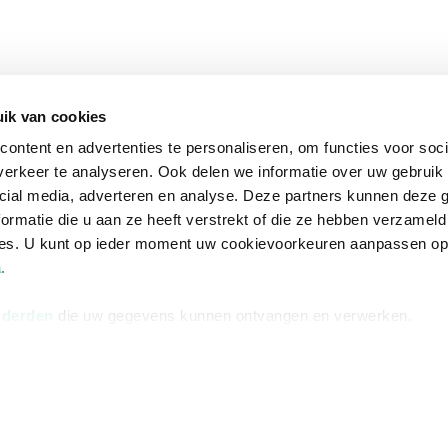
ik van cookies
ontent en advertenties te personaliseren, om functies voor soci
erkeer te analyseren. Ook delen we informatie over uw gebruik 
cial media, adverteren en analyse. Deze partners kunnen deze
ormatie die u aan ze heeft verstrekt of die ze hebben verzameld
ces. U kunt op ieder moment uw cookievoorkeuren aanpassen o
a
.
 derden
die uw gegevens kunnen ontvangen en verwerken.
na
Over Bruna
Volg ons op
ngstijden
De organisatie
TikTok #BookTok
e winkel
Werken bij Bruna
Facebook
Ondernemer worden
Instagram