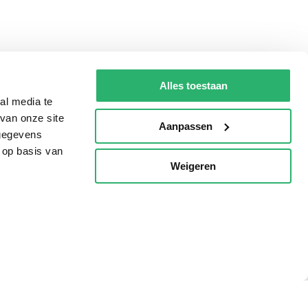
Alles toestaan
al media te
van onze site
Aanpassen
 gegevens
 op basis van
Weigeren
p
Tips
AVI lezen
Kinderboekenweek
Boekenbon