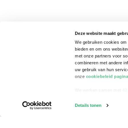
Deze website maakt gebru
We gebruiken cookies om c
bieden en om ons websitev
met onze partners voor so
combineren met andere inf
uw gebruik van hun servi
onze
cookiebeleid pagin
We werken samen met
42
klantenservice
Winkelen bij Bru
Details tonen
Contact
Winkels en openi
Bestellen & Bezorging
Assortiment in d
Betalen
Cadeaukaarten