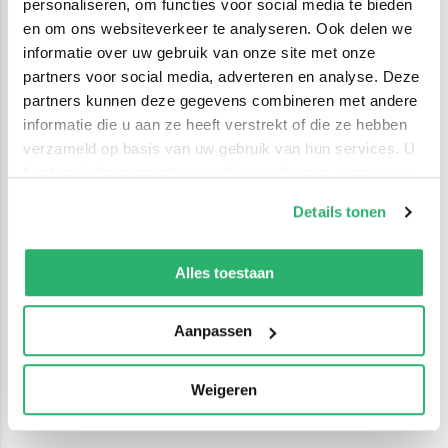
personaliseren, om functies voor social media te bieden
en om ons websiteverkeer te analyseren. Ook delen we
informatie over uw gebruik van onze site met onze
partners voor social media, adverteren en analyse. Deze
partners kunnen deze gegevens combineren met andere
informatie die u aan ze heeft verstrekt of die ze hebben
verzameld op basis van uw gebruik van hun services. U
kunt op ieder moment uw cookievoorkeuren aanpassen
op onze
cookiebeleid pagina
.
Details tonen
We werken samen met
42 derden
die uw gegevens
kunnen ontvangen en verwerken.
Alles toestaan
Aanpassen
Weigeren