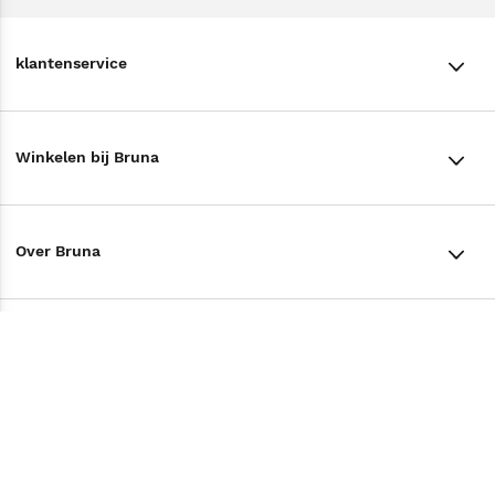
klantenservice
klantenservice
Winkelen bij Bruna
Contact
Winkels en openingstijden
Bestellen & Bezorging
Over Bruna
Assortiment in de winkel
Betalen
De organisatie
Cadeaukaarten
Annuleren & Retourneren
Volg ons op
Werken bij Bruna
Cadeauboxen
Veelgestelde vragen
TikTok #BookTok
Ondernemer worden
Staatsloterij
Tips
Zakelijk boeken bestellen
Facebook
De voordelen van Bruna
ING Servicepunten