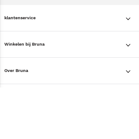
klantenservice
klantenservice
Winkelen bij Bruna
Contact
Winkels en openingstijden
Bestellen & Bezorging
Over Bruna
Assortiment in de winkel
Betalen
De organisatie
Cadeaukaarten
Annuleren & Retourneren
Volg ons op
Werken bij Bruna
Cadeauboxen
Veelgestelde vragen
TikTok #BookTok
Ondernemer worden
Staatsloterij
Tips
Zakelijk boeken bestellen
Facebook
De voordelen van Bruna
ING Servicepunten