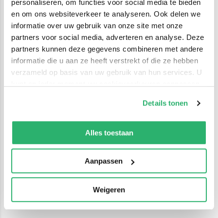
personaliseren, om functies voor social media te bieden
en om ons websiteverkeer te analyseren. Ook delen we
informatie over uw gebruik van onze site met onze
partners voor social media, adverteren en analyse. Deze
partners kunnen deze gegevens combineren met andere
informatie die u aan ze heeft verstrekt of die ze hebben
verzameld op basis van uw gebruik van hun services. U
kunt op ieder moment uw cookievoorkeuren aanpassen
op onze
cookiebeleid pagina
.
Details tonen
We werken samen met
42 derden
die uw gegevens
kunnen ontvangen en verwerken.
Alles toestaan
Aanpassen
Weigeren