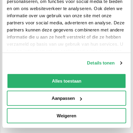
personaliseren, om functies voor social media te bieden
en om ons websiteverkeer te analyseren. Ook delen we
informatie over uw gebruik van onze site met onze
partners voor social media, adverteren en analyse. Deze
partners kunnen deze gegevens combineren met andere
informatie die u aan ze heeft verstrekt of die ze hebben
verzameld op basis van uw gebruik van hun services. U
kunt op ieder moment uw cookievoorkeuren aanpassen
op onze
cookiebeleid pagina
.
Details tonen
We werken samen met
42 derden
die uw gegevens
kunnen ontvangen en verwerken.
Alles toestaan
Aanpassen
Weigeren