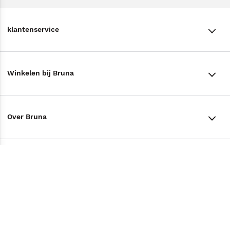
klantenservice
klantenservice
Winkelen bij Bruna
Contact
Winkels en openingstijden
Bestellen & Bezorging
Over Bruna
Assortiment in de winkel
Betalen
De organisatie
Cadeaukaarten
Annuleren & Retourneren
Volg ons op
Werken bij Bruna
Cadeauboxen
Veelgestelde vragen
TikTok #BookTok
Ondernemer worden
Staatsloterij
Tips
Zakelijk boeken bestellen
Facebook
De voordelen van Bruna
ING Servicepunten