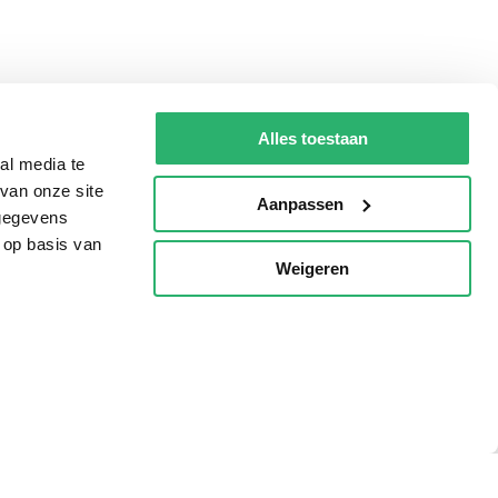
Alles toestaan
al media te
van onze site
Aanpassen
 gegevens
 op basis van
Weigeren
p
Tips
AVI lezen
Kinderboekenweek
Boekenbon