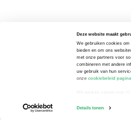
Deze website maakt gebru
We gebruiken cookies om c
bieden en om ons websitev
met onze partners voor so
combineren met andere inf
uw gebruik van hun servi
onze
cookiebeleid pagin
We werken samen met
42
klantenservice
Winkelen bij Bru
Details tonen
Contact
Winkels en openi
Bestellen & Bezorging
Assortiment in d
Betalen
Cadeaukaarten