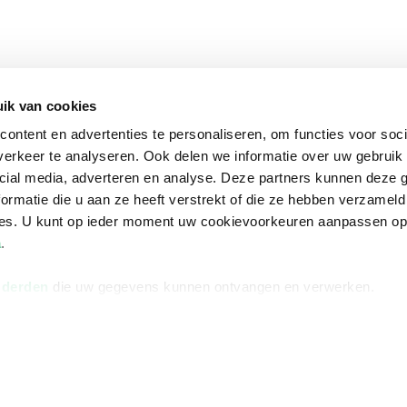
ik van cookies
ontent en advertenties te personaliseren, om functies voor soci
erkeer te analyseren. Ook delen we informatie over uw gebruik 
cial media, adverteren en analyse. Deze partners kunnen deze
ormatie die u aan ze heeft verstrekt of die ze hebben verzameld
ces. U kunt op ieder moment uw cookievoorkeuren aanpassen o
a
.
 derden
die uw gegevens kunnen ontvangen en verwerken.
na
Over Bruna
Volg ons op
ngstijden
De organisatie
TikTok #BookTok
e winkel
Werken bij Bruna
Facebook
Ondernemer worden
Instagram