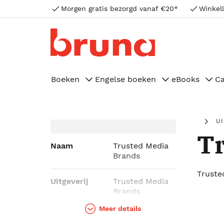
Morgen gratis bezorgd vanaf €20*
Winkell
Boeken
Engelse boeken
eBooks
C
U
Tr
Naam
Trusted Media
Brands
Truste
Uitgeverij
Trusted Media
Brands
Meer details
Genres
Hobbyboeken,