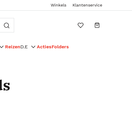
Winkels
Klantenservice
Reizen
D.E
Acties
Folders
ds